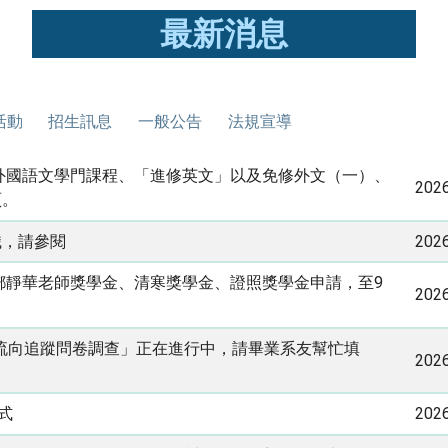
最新消息
活動
招生訊息
一般公告
法規宣導
」外國語文學門課程、「進修英文」以及免修外文（一）、
202
頁。
識，請參閱
202
念鄧靜華老師獎學金、清寒獎學金、證照獎學金申請，至9
202
生流向追蹤問卷調查」正在進行中，請畢業系友幫忙填
202
式
202