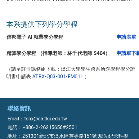
本系提供下列學分學程
信邦電子 AI 就業學分學程
申請表單
精算學分學程 （指導老師：林千代老師 S404）
申請單下
（請至註冊課務組下載：淡江大學學生跨系所院學程學分證
明書申請表
ATRX-Q03-001-FM011
）
聯絡資訊
Email：tsnx@oa.tku.edu.tw
電話：+886-2-26215656#2501
地址：251301新北市淡水區英專路151號 騮先紀念科學