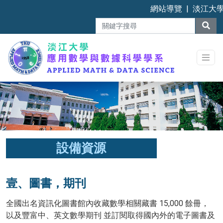
Skip
網站導覽
|
淡江大
to
content
設備資源
壹、圖書，期刊
全國出名資訊化圖書館內收藏數學相關藏書 15,000 餘冊，
以及豐富中、英文數學期刊 並訂閱取得國內外的電子圖書及