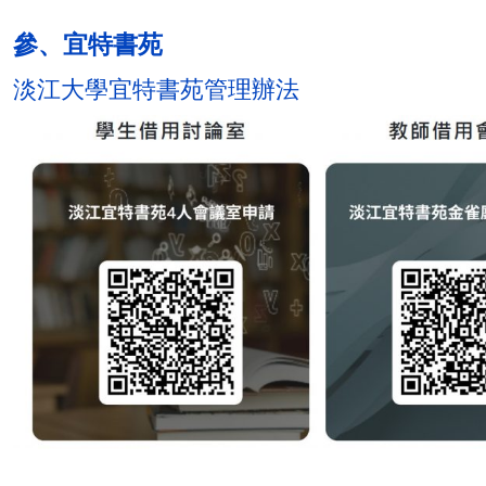
參、宜特書苑
淡江大學宜特書苑管理辦法