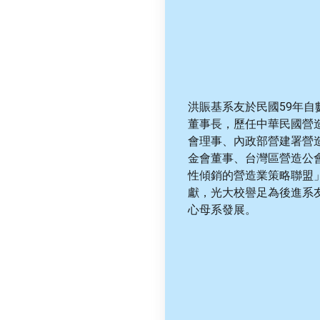
洪賑基系友於民國59年
董事長，歷任中華民國營
會理事、內政部營建署營
金會董事、台灣區營造公
性傾銷的營造業策略聯盟
獻，光大校譽足為後進系
心母系發展。