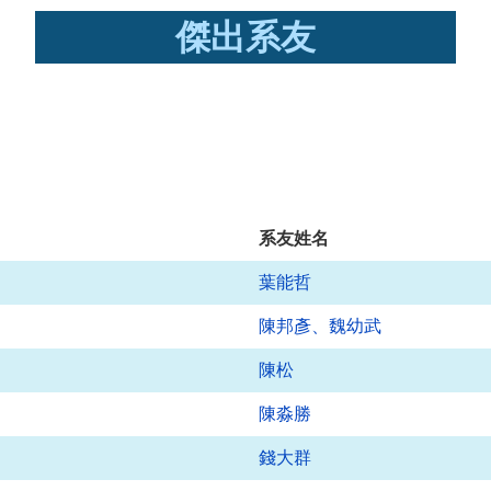
傑出系友
系友姓名
葉能哲
陳邦彥、魏幼武
陳松
陳淼勝
錢大群