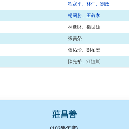
程寇平、林仲、劉政
楊國勝
、
王義孝
林進財、楊世雄
張員榮
張佑玲、劉柏宏
陳光裕、江愷嵐
莊昌善
(103學年度)