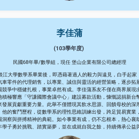
李佳蒲
(103學年度)
民國68年畢/數學組，現任 堡山企業有限公司總經理
於淡江大學數學系畢業後，即憑藉著過人的毅力與遠見，白手起家
汽車零件的代理銷售，以專業、誠信與靈活的經營策略，逐步拓
場競爭中穩健扎根，事業卓然有成。李佳蒲系友不僅在商界展現
他積極響應「守謙國際會議中心」建設募款活動，慷慨認捐新台幣
來發展貢獻重要力量。此舉不僅體現其飲水思源、回饋母校的深
。他的奮鬥歷程，從數學系的理性思維訓練出發，跨足貿易實業
場洞察與拼搏精神的典範。如今事業有成，仍不忘根本，熱心襄
年學子勇於挑戰、踏實築夢，並在成就自我之餘，持續傳承公益