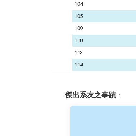
104
105
109
110
113
114
傑出系友之事蹟
：