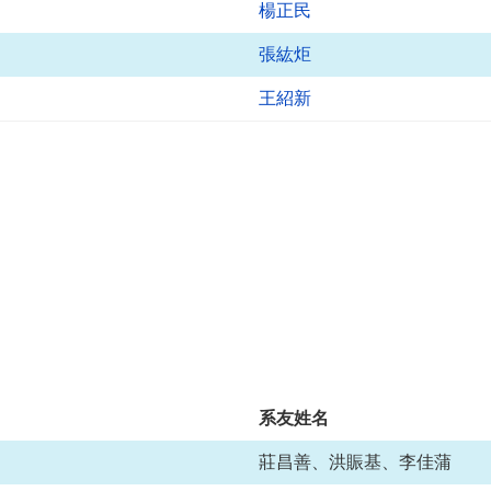
楊正民
張紘炬
王紹新
系友姓名
莊昌善、洪賑基、李佳蒲