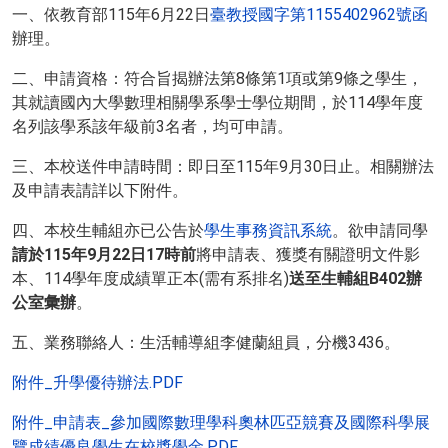
一、依教育部115年6月22日
臺教授國字第1155402962號函
辦理。
二、申請資格：符合旨揭辦法第8條第1項或第9條之學生，
其就讀國內大學數理相關學系學士學位期間，於114學年度
名列該學系該年級前3名者，均可申請。
三、本校送件申請時間：即日至115年9月30日止。相關辦法
及申請表請詳以下附件。
四、本校生輔組亦已公告於
學生事務資訊系統
。欲申請同學
請於115年9月22日17時前
將申請表、獲獎有關證明文件影
本、114學年度成績單正本(需有系排名)
送至生輔組B402辦
公室彙辦
。
五、業務聯絡人：生活輔導組李健蘭組員，分機3436。
附件_升學優待辦法.PDF
附件_申請表_參加國際數理學科奧林匹亞競賽及國際科學展
覽成績優良學生在校獎學金.PDF